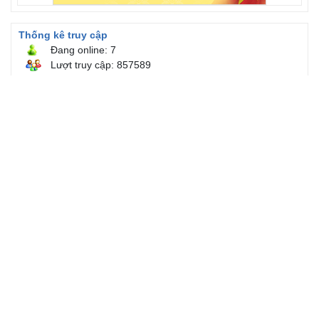
Thống kê truy cập
Đang online: 7
Lượt truy cập: 857589
CÔNG TY CỔ PHẦN MÔI TRƯỜNG VÀ CÔNG TRÌNH ĐÔ THỊ
HƯNG YÊN
Giấy chứng nhận đăng ký doanh nghiệp số 0900166551 do Sở
Kế hoạch và Đầu tư Tỉnh Hưng Yên cấp lần đầu ngày
02/08/2012, đăng ký thay đổi lần thứ nhất vào ngày 23/04/2015,
đăng ký thay đổi lần thứ hai vào ngày 19/3/2020
Trụ sở chính:
Số 12, Đường Tây Thành, Phường Phố Hiến, Tỉnh
Hưng Yên
Điện thoại: 0221 3 867 199
Email: congtymoitruonghungyen@gmail.com