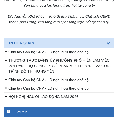
Yên tặng quà lực lượng trực Tết tại công ty
Đ/c Nguyễn Khả Phúc - Phó Bí thư Thành ủy, Chủ tịch UBND
thành phố Hưng Yên tặng quà lực lượng trực Tết tại công ty
TIN LIÊN QUAN
Chia tay Cán bộ CNV - LĐ nghỉ hưu theo chế độ
THƯỜNG TRỰC ĐẢNG ỦY PHƯỜNG PHỐ HIẾN LÀM VIỆC
VỚI ĐẢNG BỘ CÔNG TY CỔ PHẦN MÔI TRƯỜNG VÀ CÔNG
TRÌNH ĐÔ THỊ HƯNG YÊN
Chia tay Cán bộ CNV - LĐ nghỉ hưu theo chế độ
Chia tay Cán bộ CNV - LĐ nghỉ hưu theo chế độ
HỘI NGHỊ NGƯỜI LAO ĐỘNG NĂM 2026
Giới thiệu