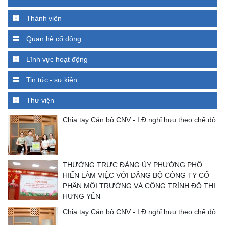
Thành viên
Quan hệ cổ đông
Lĩnh vực hoạt động
Tin tức - sự kiện
Thư viện
Chia tay Cán bộ CNV - LĐ nghỉ hưu theo chế độ
THƯỜNG TRỰC ĐẢNG ỦY PHƯỜNG PHỐ
HIẾN LÀM VIỆC VỚI ĐẢNG BỘ CÔNG TY CỔ
PHẦN MÔI TRƯỜNG VÀ CÔNG TRÌNH ĐÔ THỊ
HƯNG YÊN
Chia tay Cán bộ CNV - LĐ nghỉ hưu theo chế độ