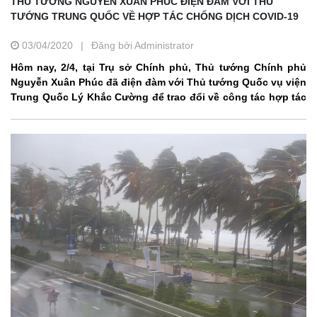
THỦ TƯỚNG NGUYỄN XUÂN PHÚC ĐIỆN ĐÀM VỚI THỦ
TƯỚNG TRUNG QUỐC VỀ HỢP TÁC CHỐNG DỊCH COVID-19
03/04/2020
|
Đăng bởi Administrator
Hôm nay, 2/4, tại Trụ sở Chính phủ, Thủ tướng Chính phủ
Nguyễn Xuân Phúc đã điện đàm với Thủ tướng Quốc vụ viện
Trung Quốc Lý Khắc Cường để trao đổi về công tác hợp tác
phòng chống dịch COVID-19.