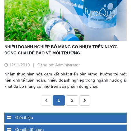
NHIỀU DOANH NGHIỆP BỎ MÀNG CO NHỰA TRÊN NƯỚC
ĐÓNG CHAI ĐỂ BẢO VỆ MÔI TRƯỜNG
12/11/2019
|
Đăng bởi Administrator
Nhằm thực hiện hóa cam kết phát triển bền vững, hướng tới một
nền kinh tế tuần hoàn, nhiều doanh nghiệp trong ngành nước giải
khát đã bỏ màng co nhự trên sản phẩm đóng chai.
1
2
Giới thiệu
Cơ cấu tổ chức