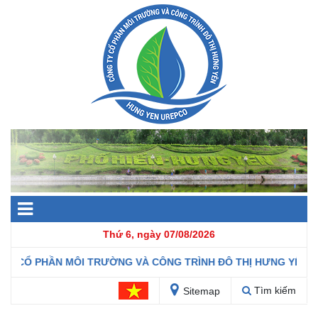
Thứ 6, ngày 07/08/2026
CỔ PHẦN MÔI TRƯỜNG VÀ CÔNG TRÌNH ĐÔ THỊ HƯNG YÊN
Tìm kiếm
Sitemap