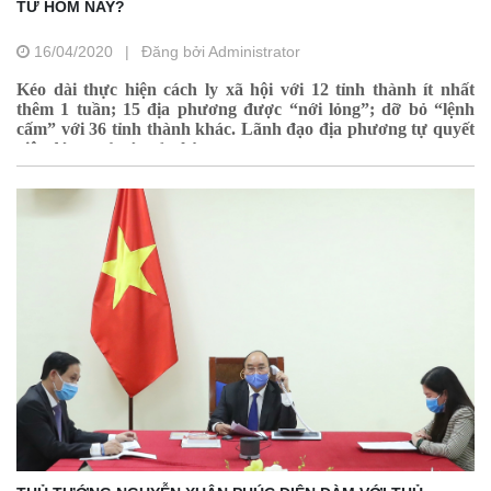
TỪ HÔM NAY?
16/04/2020
|
Đăng bởi Administrator
Kéo dài thực hiện cách ly xã hội với 12 tỉnh thành ít nhất
thêm 1 tuần; 15 địa phương được “nới lỏng”; dỡ bỏ “lệnh
cấm” với 36 tỉnh thành khác. Lãnh đạo địa phương tự quyết
việc đóng-mở các cửa hàng.