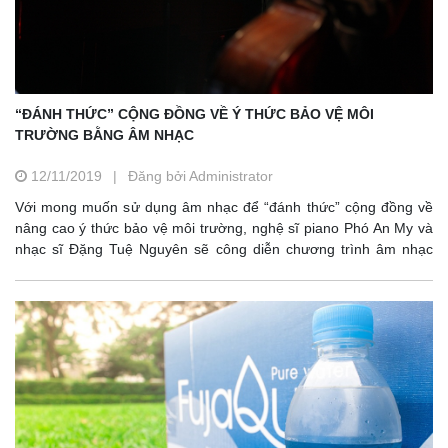
“ĐÁNH THỨC” CỘNG ĐỒNG VỀ Ý THỨC BẢO VỆ MÔI
TRƯỜNG BẰNG ÂM NHẠC
12/11/2019
|
Đăng bởi Administrator
Với mong muốn sử dụng âm nhạc để “đánh thức” cộng đồng về
nâng cao ý thức bảo vệ môi trường, nghệ sĩ piano Phó An My và
nhạc sĩ Đặng Tuệ Nguyên sẽ công diễn chương trình âm nhạc
mang tên “Tỉnh” gắn với chủ đề môi trường, diễn ra vào ngày
24/11, tại Nhà hát Lớn Hà Nội.