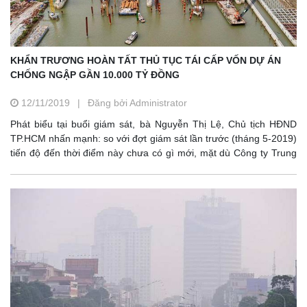
KHẨN TRƯƠNG HOÀN TẤT THỦ TỤC TÁI CẤP VỐN DỰ ÁN
CHỐNG NGẬP GẦN 10.000 TỶ ĐỒNG
12/11/2019
|
Đăng bởi Administrator
Phát biểu tại buổi giám sát, bà Nguyễn Thị Lệ, Chủ tịch HĐND
TP.HCM nhấn mạnh: so với đợt giám sát lần trước (tháng 5-2019)
tiến độ đến thời điểm này chưa có gì mới, mặt dù Công ty Trung
Nam đã có nhiều cố gắng, nỗ lực để thực hiện những công việc
như đã cam kết trước đây.