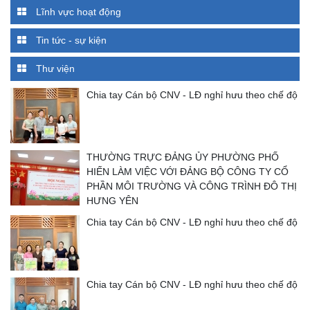
Lĩnh vực hoạt động
Tin tức - sự kiện
Thư viện
Chia tay Cán bộ CNV - LĐ nghỉ hưu theo chế độ
THƯỜNG TRỰC ĐẢNG ỦY PHƯỜNG PHỐ
HIẾN LÀM VIỆC VỚI ĐẢNG BỘ CÔNG TY CỔ
PHẦN MÔI TRƯỜNG VÀ CÔNG TRÌNH ĐÔ THỊ
HƯNG YÊN
Chia tay Cán bộ CNV - LĐ nghỉ hưu theo chế độ
Chia tay Cán bộ CNV - LĐ nghỉ hưu theo chế độ