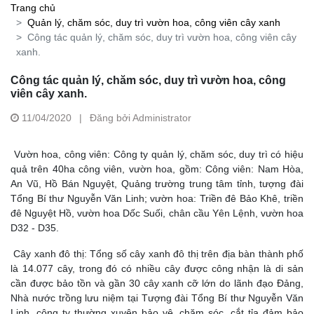
Trang chủ
Quản lý, chăm sóc, duy trì vườn hoa, công viên cây xanh
Công tác quản lý, chăm sóc, duy trì vườn hoa, công viên cây
xanh.
Công tác quản lý, chăm sóc, duy trì vườn hoa, công
viên cây xanh.
11/04/2020
|
Đăng bởi Administrator
Vườn hoa, công viên: Công ty quản lý, chăm sóc, duy trì có hiệu
quả trên 40ha công viên, vườn hoa, gồm: Công viên: Nam Hòa,
An Vũ, Hồ Bán Nguyệt, Quảng trường trung tâm tỉnh, tượng đài
Tổng Bí thư Nguyễn Văn Linh; vườn hoa: Triền đê Bảo Khê, triền
đê Nguyệt Hồ, vườn hoa Dốc Suối, chân cầu Yên Lệnh, vườn hoa
D32 - D35.
Cây xanh đô thị: Tổng số cây xanh đô thị trên địa bàn thành phố
là 14.077 cây, trong đó có nhiều cây được công nhận là di sản
cần được bảo tồn và gần 30 cây xanh cỡ lớn do lãnh đạo Đảng,
Nhà nước trồng lưu niệm tại Tượng đài Tổng Bí thư Nguyễn Văn
Linh, công ty thường xuyên bảo vệ, chăm sóc, cắt tỉa đảm bảo