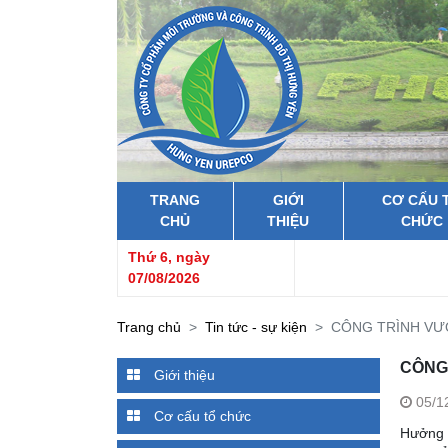
TRANG
GIỚI
CƠ CẤU 
CHỦ
THIỆU
CHỨC
Thứ 6, ngày
07/08/2026
Trang chủ
Tin tức - sự kiện
CÔNG TRÌNH VƯỜ
CÔNG 
Giới thiệu
05/1
Cơ cấu tổ chức
Hưởng ứ