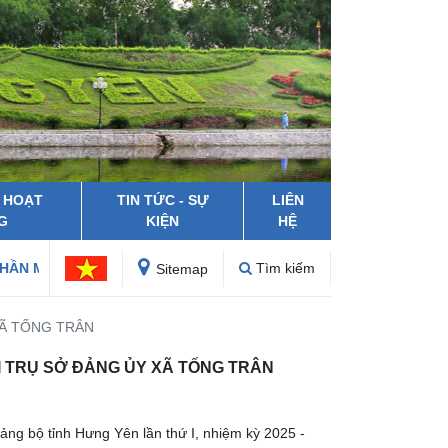
 HOẠT
TIN TỨC - SỰ
LIÊN
G
KIỆN
HỆ
NG VÀ CÔNG TRÌNH ĐÔ THỊ HƯNG YÊN
Tìm kiếm
Sitemap
XÃ TỐNG TRÂN
I TRỤ SỞ ĐẢNG ỦY XÃ TỐNG TRÂN
ng bộ tỉnh Hưng Yên lần thứ I, nhiệm kỳ 2025 -