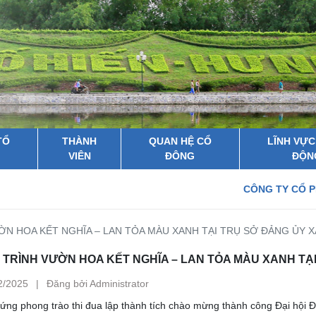
TỔ
THÀNH
QUAN HỆ CỔ
LĨNH VỰC
VIÊN
ĐÔNG
ĐỘN
CÔNG TY CỔ PHẦN MÔI TRƯỜ
N HOA KẾT NGHĨA – LAN TỎA MÀU XANH TẠI TRỤ SỞ ĐẢNG ỦY 
TRÌNH VƯỜN HOA KẾT NGHĨA – LAN TỎA MÀU XANH TẠ
2/2025
|
Đăng bởi Administrator
ng phong trào thi đua lập thành tích chào mừng thành công Đại hội Đả