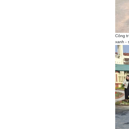
Công tr
xanh - 