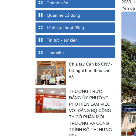
2030, Ủ
Thành viên
Yên đã 
Quan hệ cổ đông
Lĩnh vực hoạt động
Tin tức - sự kiện
Thư viện
Chia tay Cán bộ CNV -
LĐ nghỉ hưu theo chế
độ
THƯỜNG TRỰC
ĐẢNG ỦY PHƯỜNG
PHỐ HIẾN LÀM VIỆC
VỚI ĐẢNG BỘ CÔNG
TY CỔ PHẦN MÔI
TRƯỜNG VÀ CÔNG
TRÌNH ĐÔ THỊ HƯNG