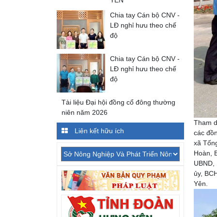
YÊN
Chia tay Cán bộ CNV -
LĐ nghỉ hưu theo chế
độ
Chia tay Cán bộ CNV -
LĐ nghỉ hưu theo chế
độ
Tài liệu Đại hội đồng cổ đông thường
niên năm 2026
Tham dự
Liên kết hữu ích
các đồn
xã Tống
Hoàn, B
UBND, 
ủy, BC
Yên.