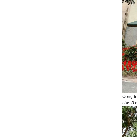
Công tr
các tổ 