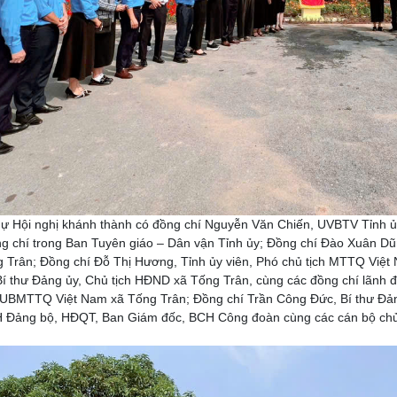
 Hội nghị khánh thành có đồng chí Nguyễn Văn Chiến, UVBTV Tỉnh ủy
g chí trong Ban Tuyên giáo – Dân vận Tỉnh ủy; Đồng chí Đào Xuân Dũ
 Trân; Đồng chí Đỗ Thị Hương, Tỉnh ủy viên, Phó chủ tịch MTTQ Việt 
í thư Đảng ủy, Chủ tịch HĐND xã Tống Trân, cùng các đồng chí lãnh 
UBMTTQ Việt Nam xã Tống Trân; Đồng chí Trần Công Đức, Bí thư Đảng
H Đảng bộ, HĐQT, Ban Giám đốc, BCH Công đoàn cùng các cán bộ chủ